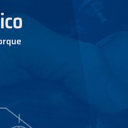
ico
orque