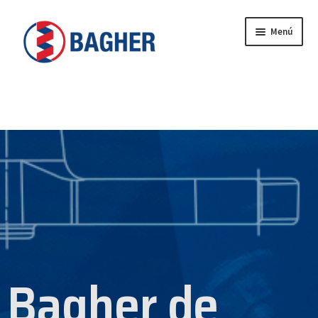
Menú
Inicio
BAGHER
CONTACTO
CATÁLOGO
PRODUCTOS
SERVICIOS
Bagher de
VIDEOS