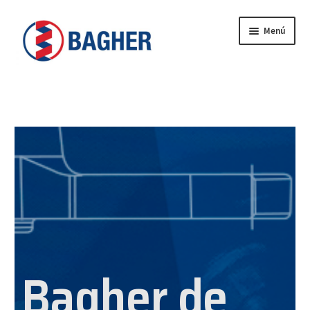
Menú
Inicio
BAGHER
CONTACTO
CATÁLOGO
PRODUCTOS
SERVICIOS
Bagher de
VIDEOS