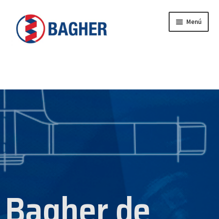
Menú
Inicio
BAGHER
CONTACTO
CATÁLOGO
PRODUCTOS
SERVICIOS
Bagher de
VIDEOS