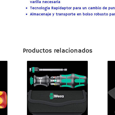
varilla necesaria
Tecnología Rapidaptor para un cambio de punt
Almacenaje y transporte en bolso robusto par
Productos relacionados