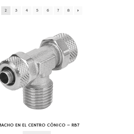
2
3
4
5
6
7
8
MACHO EN EL CENTRO CÓNICO – RB7