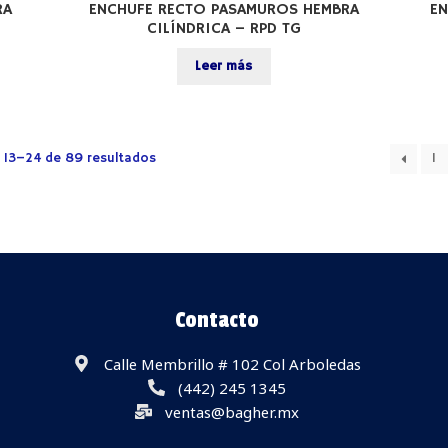
RA
ENCHUFE RECTO PASAMUROS HEMBRA
EN
CILÍNDRICA – RPD TG
Leer más
 13–24 de 89 resultados
1
Contacto
Calle Membrillo # 102 Col Arboledas
(442) 245 1345
ventas@bagher.mx