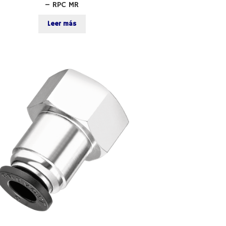
– RPC MR
Leer más