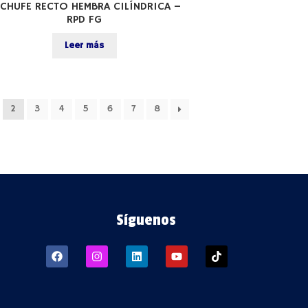
CHUFE RECTO HEMBRA CILÍNDRICA –
RPD FG
Leer más
2
3
4
5
6
7
8
Síguenos