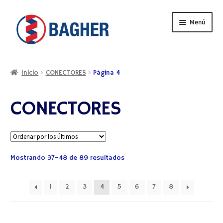
Menú
Inicio
Inicio
CONECTORES
Página 4
BAGHER
CONECTORES
CONTACTO
CATÁLOGO
Mostrando 37–48 de 89 resultados
PRODUCTOS
SERVICIOS
1
2
3
4
5
6
7
8
VIDEOS