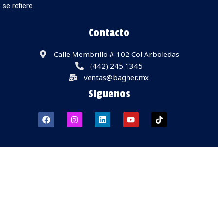
se refiere.
Contacto
Calle Membrillo # 102 Col Arboledas
(442) 245 1345
ventas@bagher.mx
Síguenos
Derechos Reservados ® BAGHER de México S.A. de C.V.