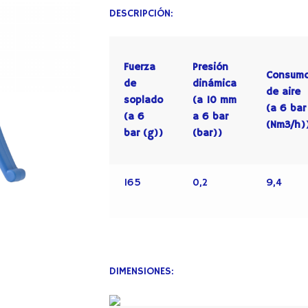
DESCRIPCIÓN:
Fuerza
Presión
Consum
de
dinámica
de aire
soplado
(a 10 mm
(a 6 bar
(a 6
a 6 bar
(Nm3/h)
bar (g))
(bar))
165
0,2
9,4
DIMENSIONES: