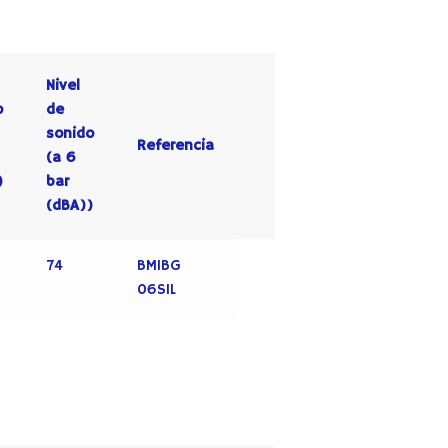
Nivel
o
de
sonido
Referencia
(a 6
)
bar
(dBA))
74
BMIBG
06SIL